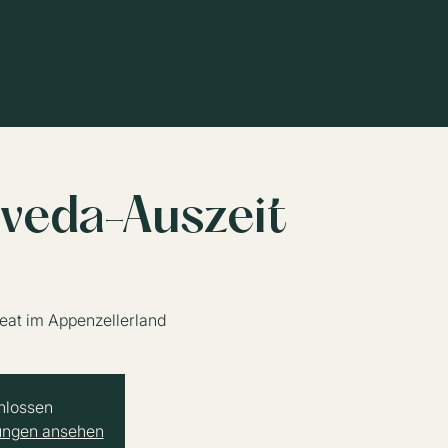
rveda-Auszeit
eat im Appenzellerland
hlossen
tungen ansehen