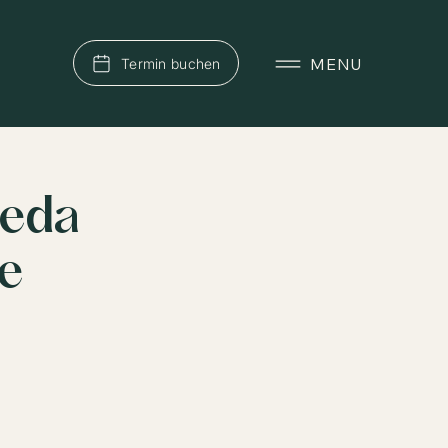
MENU
Termin buchen
veda
e